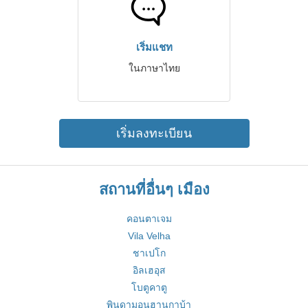
เริ่มแชท
ในภาษาไทย
เริ่มลงทะเบียน
สถานที่อื่นๆ เมือง
คอนตาเจม
Vila Velha
ชาเปโก
อิลเฮอุส
โบตูคาตู
พินดามอนฮานกาบ้า