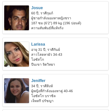
Josue
60 ปี, ราศีกุมภ์
ผู้ชายกำลังมองหาหญิงชรา
187 ซม (6'2") 89 kg (196 ปอนด์)
ความสัมพันธ์ที่แท้จริง
Larissa
อายุ 31 ปี, ราศีกันย์
สาวโสดหาผัว 34-43
โอซัสโก
ปีนเขา จิตวิทยา
Jeniffer
34 ปี, ราศีสิงห์
ผู้หญิงที่กำลังมองหาคู่ 40-46
โอซัสโก บราซิล
เจ็ทสกี ปรัชญา