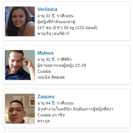
Verônica
อายุ 31 ปี, ราศีเมถุน
ผู้หญิงที่กำลังมองหาคู่
167 ซม (5'6") 56 kg (123 ปอนด์)
พายเรือ เล่นกีต้าร์
Mateus
อายุ 32 ปี, ราศีพิจิก
ผู้ชายอยากเจอผู้หญิง 22-28
Cuiabá
เทนนิส ฮิพฮอพ
Zaqueu
อายุ 44 ปี, ราศีเมถุน
ฉันทำงานในคลินิก ฉันต้องการผู้หญิงที่สง่า
Cuiabá บราซิล
ตระกูล