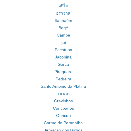
อติไบ
อราราส
Itanhaém
Bagé
Cambé
Ijuí
Pacatuba
Jacobina
Garça
Piraquara
Pedreira
Santo Antônio da Platina
กาเนลา
Cravinhos
Curitibanos
Ouricuri
Carmo do Paranaíba
Armação dos Búzios